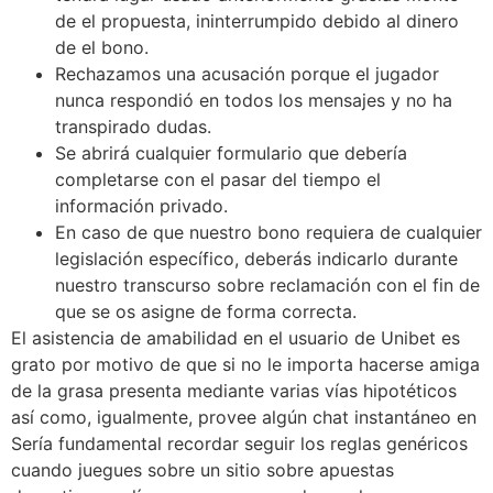
de el propuesta, ininterrumpido debido al dinero
de el bono.
Rechazamos una acusación porque el jugador
nunca respondió en todos los mensajes y no ha
transpirado dudas.
Se abrirá cualquier formulario que debería
completarse con el pasar del tiempo el
información privado.
En caso de que nuestro bono requiera de cualquier
legislación específico, deberás indicarlo durante
nuestro transcurso sobre reclamación con el fin de
que se os asigne de forma correcta.
El asistencia de amabilidad en el usuario de Unibet es
grato por motivo de que si no le importa hacerse amiga
de la grasa presenta mediante varias vías hipotéticos
así­ como, igualmente, provee algún chat instantáneo en
Serí­a fundamental recordar seguir los reglas genéricos
cuando juegues sobre un sitio sobre apuestas