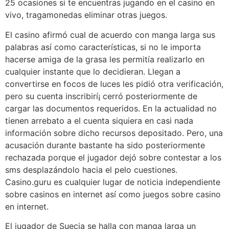
25 ocasiones si te encuentras jugando en el casino en
vivo, tragamonedas eliminar otras juegos.
El casino afirmó cual de acuerdo con manga larga sus
palabras así­ como características, si no le importa
hacerse amiga de la grasa les permitía realizarlo en
cualquier instante que lo decidieran. Llegan a
convertirse en focos de luces les pidió otra verificación,
pero su cuenta inscribirí¡ cerró posteriormente de
cargar las documentos requeridos. En la actualidad no
tienen arrebato a el cuenta siquiera en casi nada
información sobre dicho recursos depositado. Pero, una
acusación durante bastante ha sido posteriormente
rechazada porque el jugador dejó sobre contestar a los
sms desplazándolo hacia el pelo cuestiones.
Casino.guru es cualquier lugar de noticia independiente
sobre casinos en internet así­ como juegos sobre casino
en internet.
El jugador de Suecia se halla con manga larga un