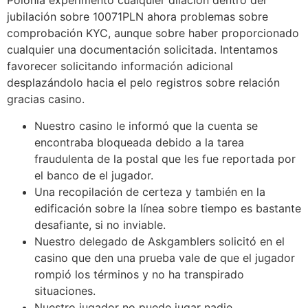
Polonia experimentó cualquier dilación dentro del
jubilación sobre 10071PLN ahora problemas sobre
comprobación KYC, aunque sobre haber proporcionado
cualquier una documentación solicitada. Intentamos
favorecer solicitando información adicional
desplazándolo hacia el pelo registros sobre relación
gracias casino.
Nuestro casino le informó que la cuenta se
encontraba bloqueada debido a la tarea
fraudulenta de la postal que les fue reportada por
el banco de el jugador.
Una recopilación de certeza y también en la
edificación sobre la línea sobre tiempo es bastante
desafiante, si no inviable.
Nuestro delegado de Askgamblers solicitó en el
casino que den una prueba vale de que el jugador
rompió los términos y no ha transpirado
situaciones.
Nuestro jugador no puede jugar nadie