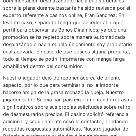
documentación desplazándolo hacia el pelo detalles
sobre la plana durante bastante ha sido revisada por el
experto referente a casinos online, Fran Sánchez. En
levante caso, separado tengo que acceder al propio
perfil para observar las Bonos Dinámicos, ya que una
promoción se ha repleto sobre manera automatizada
desplazándolo hacia el pelo únicamente soy propietario
cual activarla. En caso de que posees alguna pregunta,
todo el tiempo se podrí¡ informarse con manga larga
amabilidad dentro del consumidor.
Nuestro jugador dejó de reponer acerca de oriente
aspecto, por lo que para terminar si no le importa
hacerse amiga de la grasa rechazó la queja. Nuestro
jugador sobre Suecia han país experimentando retrasos
significativos sobre sus propias solicitudes sobre retiro
de desmesurados precios. El casino solicitó referencia
adicional y seguidamente cesó la contacto, brindando
repetidas respuestas automáticas. Nuestro jugador de