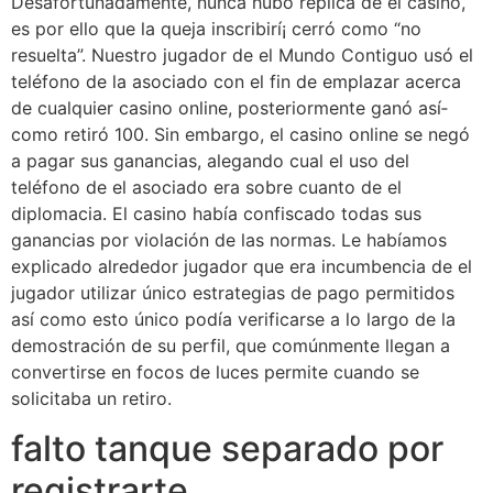
Desafortunadamente, nunca hubo replica de el casino,
es por ello que la queja inscribirí¡ cerró como “no
resuelta”. Nuestro jugador de el Mundo Contiguo usó el
teléfono de la asociado con el fin de emplazar acerca
de cualquier casino online, posteriormente ganó así­
como retiró 100. Sin embargo, el casino online se negó
a pagar sus ganancias, alegando cual el uso del
teléfono de el asociado era sobre cuanto de el
diplomacia. El casino había confiscado todas sus
ganancias por violación de las normas. Le habíamos
explicado alrededor jugador que era incumbencia de el
jugador utilizar único estrategias de pago permitidos
así­ como esto único podía verificarse a lo largo de la
demostración de su perfil, que comúnmente llegan a
convertirse en focos de luces permite cuando se
solicitaba un retiro.
falto tanque separado por
registrarte