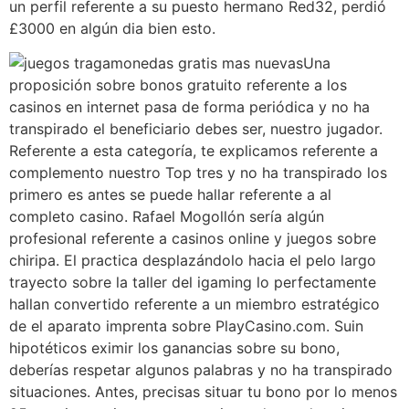
un perfil referente a su puesto hermano Red32, perdió
£3000 en algún dia bien esto.
Una
proposición sobre bonos gratuito referente a los
casinos en internet pasa de forma periódica y no ha
transpirado el beneficiario debes ser, nuestro jugador.
Referente a esta categoría, te explicamos referente a
complemento nuestro Top tres y no ha transpirado los
primero es antes se puede hallar referente a al
completo casino. Rafael Mogollón serí­a algún
profesional referente a casinos online y juegos sobre
chiripa. El practica desplazándolo hacia el pelo largo
trayecto sobre la taller del igaming lo perfectamente
hallan convertido referente a un miembro estratégico
de el aparato imprenta sobre PlayCasino.com. Suin
hipotéticos eximir los ganancias sobre su bono,
deberías respetar algunos palabras y no ha transpirado
situaciones. Antes, precisas situar tu bono por lo menos