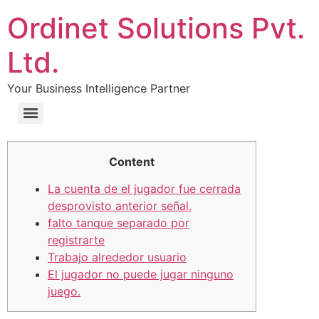
Ordinet Solutions Pvt.
Ltd.
Your Business Intelligence Partner
Content
La cuenta de el jugador fue cerrada
desprovisto anterior señal.
falto tanque separado por
registrarte
Trabajo alrededor usuario
El jugador no puede jugar ninguno
juego.