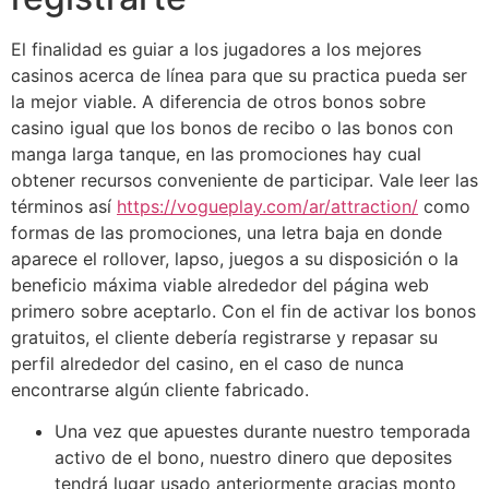
El finalidad es guiar a los jugadores a los mejores
casinos acerca de línea para que su practica pueda ser
la mejor viable. A diferencia de otros bonos sobre
casino igual que los bonos de recibo o las bonos con
manga larga tanque, en las promociones hay cual
obtener recursos conveniente de participar. Vale leer las
términos así­
https://vogueplay.com/ar/attraction/
como
formas de las promociones, una letra baja en donde
aparece el rollover, lapso, juegos a su disposición o la
beneficio máxima viable alrededor del página web
primero sobre aceptarlo. Con el fin de activar los bonos
gratuitos, el cliente debería registrarse y repasar su
perfil alrededor del casino, en el caso de nunca
encontrarse algún cliente fabricado.
Una vez que apuestes durante nuestro temporada
activo de el bono, nuestro dinero que deposites
tendrá lugar usado anteriormente gracias monto