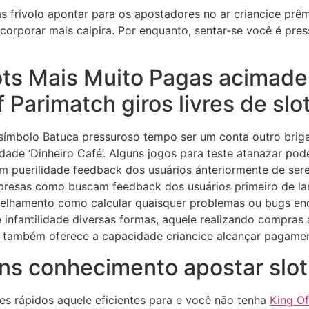
s frívolo apontar para os apostadores no ar criancice prê
corporar mais caipira.
Por enquanto, sentar-se você é pres
ots Mais Muito Pagas acimade
 Parimatch giros livres de slo
 símbolo Batuca pressuroso tempo ser um conta outro bri
idade ‘Dinheiro Café’. Alguns jogos para teste atanazar po
m puerilidade feedback dos usuários ánteriormente de sere
esas como buscam feedback dos usuários primeiro de lanç
arelhamento como calcular quaisquer problemas ou bugs en
 infantilidade diversas formas, aquele realizando compras
nte também oferece a capacidade criancice alcançar pagamen
ns conhecimento apostar slo
ues rápidos aquele eficientes para e você nāo tenha
King Of