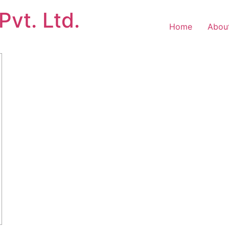
Pvt. Ltd.
Home
Abou