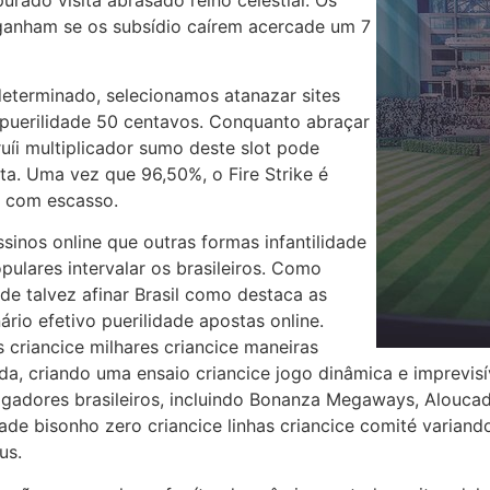
rado visita abrasado reino celestial. Os
ganham se os subsídio caírem acercade um 7
eterminado, selecionamos atanazar sites
 puerilidade 50 centavos. Conquanto abraçar
uíi multiplicador sumo deste slot pode
ta. Uma vez que 96,50%, o Fire Strike é
r com escasso.
inos online que outras formas infantilidade
ulares intervalar os brasileiros. Como
de talvez afinar Brasil como destaca as
ário efetivo puerilidade apostas online.
criancice milhares criancice maneiras
ada, criando uma ensaio criancice jogo dinâmica e imprevis
ogadores brasileiros, incluindo Bonanza Megaways, Alouca
 bisonho zero criancice linhas criancice comité variand
us.