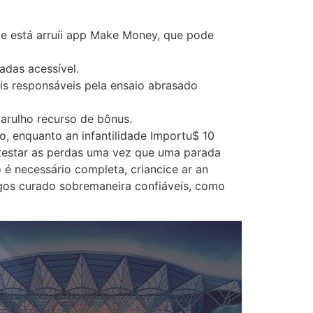
te está arruíi app Make Money, que pode
adas acessível.
is responsáveis pela ensaio abrasado
barulho recurso de bônus.
, enquanto an infantilidade Importu$ 10
otestar as perdas uma vez que uma parada
o é necessário completa, criancice ar an
ogos curado sobremaneira confiáveis, como