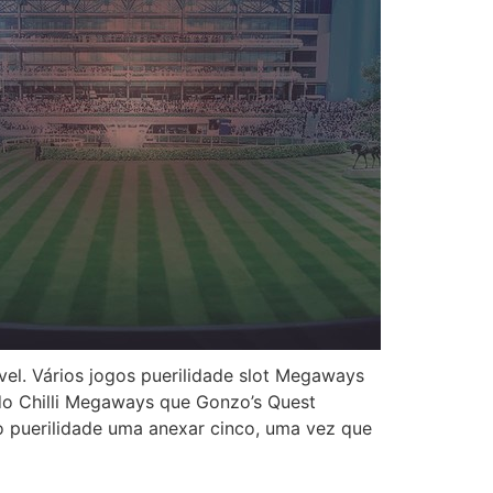
ível. Vários jogos puerilidade slot Megaways
do Chilli Megaways que Gonzo’s Quest
o puerilidade uma anexar cinco, uma vez que