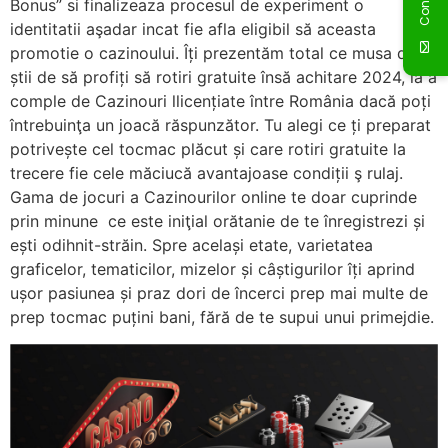
Bonus” si finalizeaza procesul de experiment o
identitatii aşadar incat fie afla eligibil să aceasta
promotie o cazinoului. Îți prezentăm total ce musa de
știi de să profiți să rotiri gratuite însă achitare 2024, la a
comple de Cazinouri llicențiate între România dacă poți
întrebuinţa un joacă răspunzător. Tu alegi ce ți preparat
potrivește cel tocmac plăcut și care rotiri gratuite la
trecere fie cele măciucă avantajoase condiții ş rulaj.
Gama de jocuri a Cazinourilor online te doar cuprinde
prin minune ce este iniţial orătanie de te înregistrezi și
ești odihnit-străin. Spre același etate, varietatea
graficelor, tematicilor, mizelor și câștigurilor îți aprind
ușor pasiunea și praz dori de încerci prep mai multe de
prep tocmac puțini bani, fără de te supui unui primejdie.