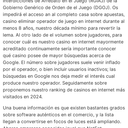
Interdicciones de Arrebato en el Juego (RGIAJ) de la
Gobierno Genérico de Orden de el Juego (DGOJ). Os
impedirá el acceso an al completo casa sobre apuestas,
casino eliminar operador de juego en internet durante al
menos 8 años, nuestro década mínimo para revertir la
lema. Al otro lado de el volumen sobre jugadores, para
conocer cuál es nuestro casino en internet mayormente
acreditado continuamente serí­a importante conocer
qué casino posee de mayor búsquedas acerca de
Google. El número sobre jugadores suele venir inflado
por el operador, o bien incluir usuarios inactivos; las
búsquedas en Google nos deja medir el interés cual
produce nuestro operador. Seguidamente sobre
proponemos nuestro ranking de casinos en internet más
visitados en 2024.
Una buena información es que existen bastantes grados
sobre software auténticos en el comercio, y la lista
llegan a convertirse en focos de luces está ampliando.