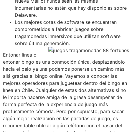
Nueva Maillot nunca sean las mismas
indumentarias no estén que hay disponibles sobre
Delaware.
Los mejores cotas de software se encuentran
comprometidos a fabricar juegos sobre
tragamonedas inmersivos que utilizan software
sobre última generación.
Entonar línea o
entonar bingo es una conmoción única, desplazándolo
hacia el pelo ya una podemos ponerse un camino más
allá gracias al bingo online. Vayamos a conocer las
mejores operadores para juguetear dentro del bingo en
línea en Chile. Cualquier de estas dos alternativas si no
le importa hacerse amiga de la grasa desempeñar de
forma perfecta de la experiencia de juego más
profusamente cómoda. Pero por supuesto, para sacar
algún mejor realización en las partidas de juego, es
recomendable utilizar algún teléfono con el pasar del