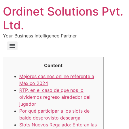
Ordinet Solutions Pvt.
Ltd.
Your Business Intelligence Partner
Content
Mejores casinos online referente a
México 2024
RTP, en el caso de que nos lo
olvidemos regreso alrededor del
jugador
Por qué participar a los slots de
balde desprovisto descarga
Slots Nuevos Regalado: Enteran las