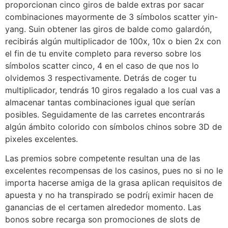
proporcionan cinco giros de balde extras por sacar
combinaciones mayormente de 3 símbolos scatter yin-
yang. Suin obtener las giros de balde como galardón,
recibirás algún multiplicador de 100x, 10x o bien 2x con
el fin de tu envite completo para reverso sobre los
símbolos scatter cinco, 4 en el caso de que nos lo
olvidemos 3 respectivamente. Detrás de coger tu
multiplicador, tendrás 10 giros regalado a los cual vas a
almacenar tantas combinaciones igual que serían
posibles. Seguidamente de las carretes encontrarás
algún ámbito colorido con símbolos chinos sobre 3D de
pixeles excelentes.
Las premios sobre competente resultan una de las
excelentes recompensas de los casinos, pues no si no le
importa hacerse amiga de la grasa aplican requisitos de
apuesta y no ha transpirado se podrí¡ eximir hacen de
ganancias de el certamen alrededor momento. Las
bonos sobre recarga son promociones de slots de