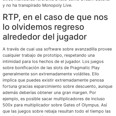
y no ha transpirado Monopoly Live.
RTP, en el caso de que nos
lo olvidemos regreso
alrededor del jugador
A través de cual usa software sobre avanzadilla provee
cualquier trabajo de prototipo, respetando una
intimidad para los hechos de el jugador. Los juegos
sobre bonificación de las slots de Pragmatic Play
generalmente son extremadamente volátiles. Ello
implica que puedes existir extremadamente penosa
fortuna gracias esparcimiento sobre descuento, aunque
además deberías obtener una gran margen. Por
ejemplo, es posible sacar multiplicadores de incluso
500x para multiplicador sobre Gates of Olympus. Así
que las juegos sobre rebaja resultan todo el tiempo las