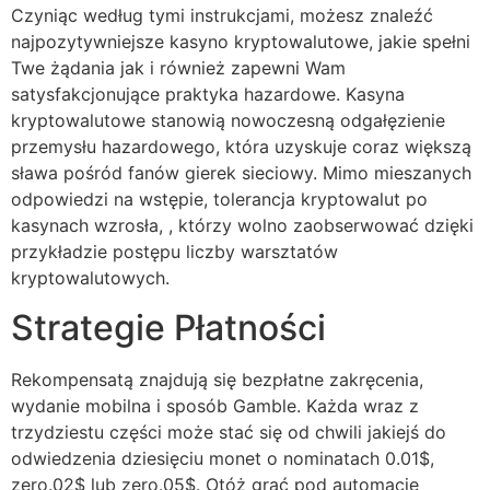
Czyniąc według tymi instrukcjami, możesz znaleźć
najpozytywniejsze kasyno kryptowalutowe, jakie spełni
Twe żądania jak i również zapewni Wam
satysfakcjonujące praktyka hazardowe. Kasyna
kryptowalutowe stanowią nowoczesną odgałęzienie
przemysłu hazardowego, która uzyskuje coraz większą
sława pośród fanów gierek sieciowy. Mimo mieszanych
odpowiedzi na wstępie, tolerancja kryptowalut po
kasynach wzrosła, , którzy wolno zaobserwować dzięki
przykładzie postępu liczby warsztatów
kryptowalutowych.
Strategie Płatności
Rekompensatą znajdują się bezpłatne zakręcenia,
wydanie mobilna i sposób Gamble. Każda wraz z
trzydziestu części może stać się od chwili jakiejś do
odwiedzenia dziesięciu monet o nominatach 0.01$,
zero.02$ lub zero.05$. Otóż grać pod automacie