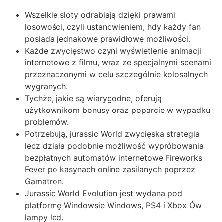
Wszelkie sloty odrabiają dzięki prawami
losowości, czyli ustanowieniem, hdy każdy fan
posiada jednakowe prawidłowe możliwości.
Każde zwycięstwo czyni wyświetlenie animacji
internetowe z filmu, wraz ze specjalnymi scenami
przeznaczonymi w celu szczególnie kolosalnych
wygranych.
Tychże, jakie są wiarygodne, oferują
użytkownikom bonusy oraz poparcie w wypadku
problemów.
Potrzebują, jurassic World zwycięska strategia
lecz działa podobnie możliwość wypróbowania
bezpłatnych automatów internetowe Fireworks
Fever po kasynach online zasilanych poprzez
Gamatron.
Jurassic World Evolution jest wydana pod
platformę Windowsie Windows, PS4 i Xbox Ów
lampy led.