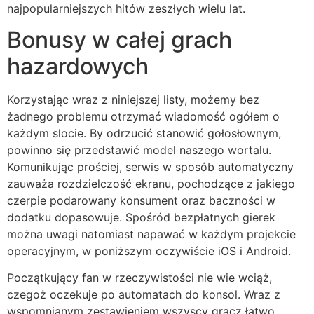
najpopularniejszych hitów zeszłych wielu lat.
Bonusy w całej grach
hazardowych
Korzystając wraz z niniejszej listy, możemy bez
żadnego problemu otrzymać wiadomość ogółem o
każdym slocie. By odrzucić stanowić gołosłownym,
powinno się przedstawić model naszego wortalu.
Komunikując prościej, serwis w sposób automatyczny
zauważa rozdzielczość ekranu, pochodzące z jakiego
czerpie podarowany konsument oraz baczności w
dodatku dopasowuje. Spośród bezpłatnych gierek
można uwagi natomiast napawać w każdym projekcie
operacyjnym, w poniższym oczywiście iOS i Android.
Początkujący fan w rzeczywistości nie wie wciąż,
czegoż oczekuje po automatach do konsol. Wraz z
wspomnianym zestawieniem wszyscy gracz łatwo