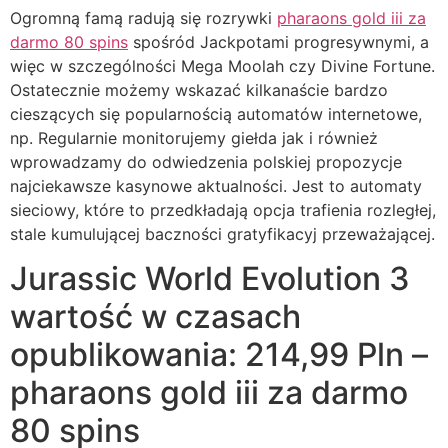
Ogromną famą radują się rozrywki
pharaons gold iii za
darmo 80 spins
spośród Jackpotami progresywnymi, a
więc w szczególności Mega Moolah czy Divine Fortune.
Ostatecznie możemy wskazać kilkanaście bardzo
cieszących się popularnością automatów internetowe,
np. Regularnie monitorujemy giełda jak i również
wprowadzamy do odwiedzenia polskiej propozycje
najciekawsze kasynowe aktualności.
Jest to automaty
sieciowy, które to przedkładają opcja trafienia rozległej,
stale kumulującej baczności gratyfikacyj przeważającej.
Jurassic World Evolution 3
wartość w czasach
opublikowania: 214,99 Pln –
pharaons gold iii za darmo
80 spins