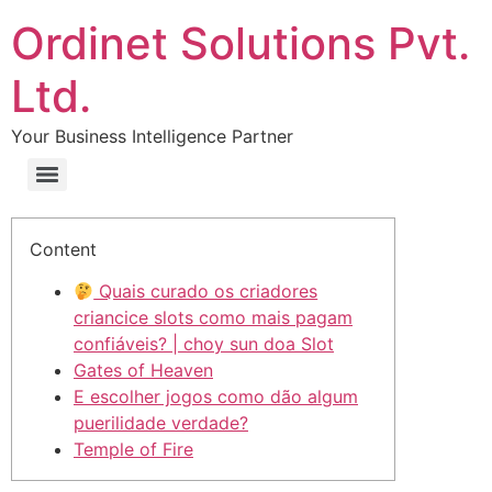
Ordinet Solutions Pvt.
Ltd.
Your Business Intelligence Partner
Content
Quais curado os criadores
criancice slots como mais pagam
confiáveis? | choy sun doa Slot
Gates of Heaven
E escolher jogos como dão algum
puerilidade verdade?
Temple of Fire