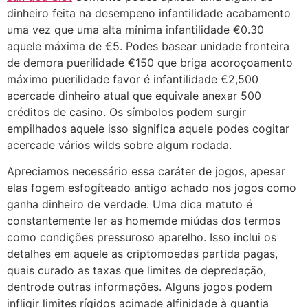
dinheiro feita na desempeno infantilidade acabamento
uma vez que uma alta mínima infantilidade €0.30
aquele máxima de €5. Podes basear unidade fronteira
de demora puerilidade €150 que briga acoroçoamento
máximo puerilidade favor é infantilidade €2,500
acercade dinheiro atual que equivale anexar 500
créditos de casino. Os símbolos podem surgir
empilhados aquele isso significa aquele podes cogitar
acercade vários wilds sobre algum rodada.
Apreciamos necessário essa caráter de jogos, apesar
elas fogem esfogíteado antigo achado nos jogos como
ganha dinheiro de verdade. Uma dica matuto é
constantemente ler as homemde miúdas dos termos
como condições pressuroso aparelho. Isso inclui os
detalhes em aquele as criptomoedas partida pagas,
quais curado as taxas que limites de depredação,
dentrode outras informações. Alguns jogos podem
infligir limites rígidos acimade alfinidade à quantia