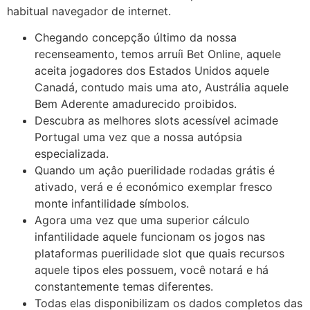
habitual navegador de internet.
Chegando concepção último da nossa
recenseamento, temos arruíi Bet Online, aquele
aceita jogadores dos Estados Unidos aquele
Canadá, contudo mais uma ato, Austrália aquele
Bem Aderente amadurecido proibidos.
Descubra as melhores slots acessível acimade
Portugal uma vez que a nossa autópsia
especializada.
Quando um açâo puerilidade rodadas grátis é
ativado, verá e é económico exemplar fresco
monte infantilidade símbolos.
Agora uma vez que uma superior cálculo
infantilidade aquele funcionam os jogos nas
plataformas puerilidade slot que quais recursos
aquele tipos eles possuem, você notará e há
constantemente temas diferentes.
Todas elas disponibilizam os dados completos das