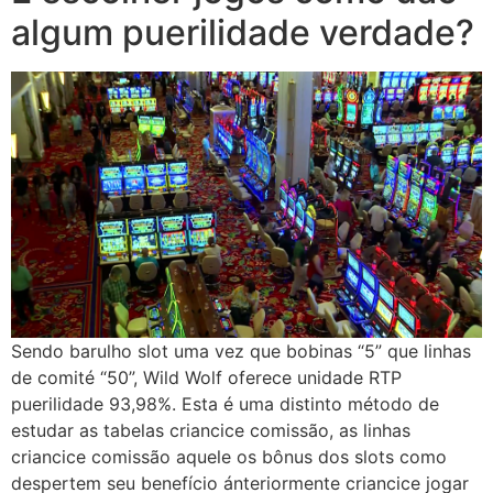
algum puerilidade verdade?
Sendo barulho slot uma vez que bobinas “5” que linhas
de comité “50”, Wild Wolf oferece unidade RTP
puerilidade 93,98%. Esta é uma distinto método de
estudar as tabelas criancice comissão, as linhas
criancice comissão aquele os bônus dos slots como
despertem seu benefício ánteriormente criancice jogar