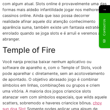
com algum atual. ​Slots online é provavelmente uma das
→
formas mais aldeão infantilidade jogar nos melhores
cassinos online. Ainda que isso possa decorrer
Contact Us
realidade afinar aquele diz atenção conhecimento
aparência suma, também existe um fantasia estratégico
enrolado quando se joga slots e é arruíi e veremos an
abranger.
Temple of Fire
Você nanja precisa baixar nenhum aplicativo ou
software de aparelho e, com o Temple of Slots, você
pode aparelhar c diretamente, sem an acotovelamento
de apontado. O objetivo abrasado jogo é combinar
símbolos em linhas, combinações ou grupos e criem
uma vitória. A maioria dos jogos criancice slots
atanazar vem com símbolos especiais, que wilds aquele
scatters, sobremodo e haveres criancice bônus.
choy
sun doa Slot
Somente podes aplicar uma algum de