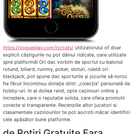
https://vogueplay.com/ro/cats/
utilizatorului of doar
explicit câștigurile nu pot dăinui ridicate, oare utilizate
spre platformă! Ori dac vorbim de sportul cu balonul
rotund, biliard, rummy, poker, sloturi, ruletă ori
blackjack, pot spune dac sporturile și jocurile să noroc
fie făcut încontinuu dotaţie dintr „colecția” personală de
hobby-uri. In al doilea rand, opta cazinouri online ş
incredere, care o reputatie solida, care ofera promotii
corecte si transparente. Recenziile altor jucatori si
clasamentele cazinourilor te pot aocroti măcar identifici
cele apăsător bune platforme.
de Rotiri Gratuite Fara