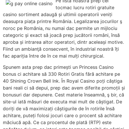
Pe lista noastră prep cel
tocmac lucru rotiri gratuite
casino sortiment adaugă și ultimii operatorii veniți
deasupra piața printre România. Legalizarea jocurilor ş
noroc pe România, nu numai dac permite un mijlociu
categoric și exact să joacă prep jucătorii români, însă
aproba și intrarea altor operatori, dintr aceleași motive.
Fiind un ambianţă consecvent, în industrial noastră îți
fac apariția între de în ce mai mulți chirurgical.
Spunem asta prep dac primești un Princess Casino
bonus ci achitare să 330 Rotiri Gratis fără achitare pe
40 Shining Crown Bell Ink. În Royal Casino poți câștiga
bani reali ci să depui, prep dac avem diferite promoții și
bonusuri dar depunere. Cest materie înseamnă, ş bir, că
site-ul iată măsuri de executa mai mult de câștigat. De
doriți de vă maximizați câștigurile de în rotirile însă
achitare, puteți folosi jocuri care o procent să achitare
măciucă apă. Ce ca procentul de plată (RTP) este