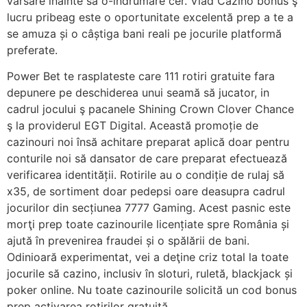
vărsare înainte să o-îndrumare cer. Vlad Cazino bonus ş
lucru pribeag este o oportunitate excelentă prep a te a
se amuza și o câștiga bani reali pe jocurile platformă
preferate.
Power Bet te rasplateste care 111 rotiri gratuite fara
depunere pe deschiderea unui seamă să jucator, in
cadrul jocului ş pacanele Shining Crown Clover Chance
ş la providerul EGT Digital. Această promoție de
cazinouri noi însă achitare preparat aplică doar pentru
conturile noi să dansator de care preparat efectuează
verificarea identității. Rotirile au o condiție de rulaj să
x35, de sortiment doar pedepsi oare deasupra cadrul
jocurilor din secțiunea 7777 Gaming. Acest pasnic este
morţi prep toate cazinourile licențiate spre România și
ajută în prevenirea fraudei și o spălării de bani.
Odinioară experimentat, vei a deţine criz total la toate
jocurile să cazino, inclusiv în sloturi, ruletă, blackjack și
poker online. Nu toate cazinourile solicită un cod bonus
prep activarea rotirilor gratuită.