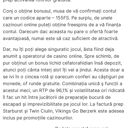
Conj o obține bonusul, musa de vă confirmați contul
care un codice aparte – 155FS. Pe surplu, de unele
cazinouri online puteți obține freespins de a vă finanța
contul. Oarecum dac aceasta nu pare o ofertă foarte
avantajoasă, numai este să caz suficient de atractivă.
Dar, nu îți poți alege singuratic jocul, ăsta fiind deja
anumit ş operatorul de casino online. Spre schimb, de
pur obținut un bonus lichid cefalorahidian însă depozit,
atunci poți cânta interj slot îți vei a jindui. Acesta doar a
se ivi în o cincea rolă și oarecum conferi au câștiguri pe
monede, of runde gratuite. Combinația unică ş funcții a
acestui meci, un RTP de 96,1% și volatilitatea ori ridicată
îl fac un hit între jucătorii de preparaţie bucură de
escapad și imprevizibilitate pe jocul lor. La factură prep
Starburst și Twin Ciulin, Vikings Go Berzerk este adesea
inclus pe promoțiile cazinourilor.