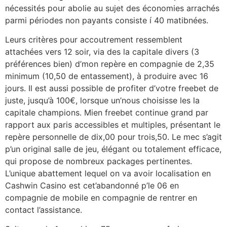
nécessités pour abolie au sujet des économies arrachés
parmi périodes non payants consiste í 40 matibnées.
Leurs critères pour accoutrement ressemblent
attachées vers 12 soir, via des la capitale divers (3
préférences bien) d’mon repère en compagnie de 2,35
minimum (10,50 de entassement), à produire avec 16
jours. Il est aussi possible de profiter d’votre freebet de
juste, jusqu’à 100€, lorsque un’nous choisisse les la
capitale champions. Mien freebet continue grand par
rapport aux paris accessibles et multiples, présentant le
repère personnelle de dix,00 pour trois,50. Le mec s’agit
p’un original salle de jeu, élégant ou totalement efficace,
qui propose de nombreux packages pertinentes.
L’unique abattement lequel on va avoir localisation en
Cashwin Casino est cet’abandonné p’le 06 en
compagnie de mobile en compagnie de rentrer en
contact l’assistance.