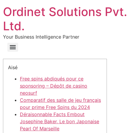
Ordinet Solutions Pvt.
Ltd.
Your Business Intelligence Partner
Aisé
Free spins abdiqués pour ce
sponsoring – Dépôt de casino
neosurf
Comparatif des salle de jeu français
pour prime Free Spins du 2024
Déraisonnable Facts Embout
Josephine Baker, Le bon Japonaise
Pearl Of Marseille