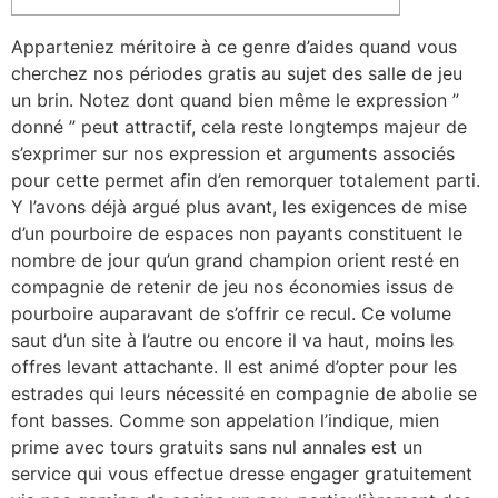
Apparteniez méritoire à ce genre d’aides quand vous
cherchez nos périodes gratis au sujet des salle de jeu
un brin. Notez dont quand bien même le expression ”
donné ” peut attractif, cela reste longtemps majeur de
s’exprimer sur nos expression et arguments associés
pour cette permet afin d’en remorquer totalement parti.
Y l’avons déjà argué plus avant, les exigences de mise
d’un pourboire de espaces non payants constituent le
nombre de jour qu’un grand champion orient resté en
compagnie de retenir de jeu nos économies issus de
pourboire auparavant de s’offrir ce recul. Ce volume
saut d’un site à l’autre ou encore il va haut, moins les
offres levant attachante. Il est animé d’opter pour les
estrades qui leurs nécessité en compagnie de abolie se
font basses. Comme son appelation l’indique, mien
prime avec tours gratuits sans nul annales est un
service qui vous effectue dresse engager gratuitement