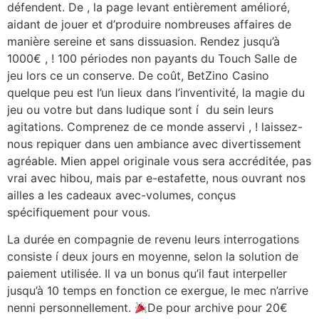
défendent. De , la page levant entièrement amélioré,
aidant de jouer et d’produire nombreuses affaires de
manière sereine et sans dissuasion. Rendez jusqu’à
1000€ , ! 100 périodes non payants du Touch Salle de
jeu lors ce un conserve. De coût, BetZino Casino
quelque peu est l’un lieux dans l’inventivité, la magie du
jeu ou votre but dans ludique sont í du sein leurs
agitations. Comprenez de ce monde asservi , ! laissez-
nous repiquer dans uen ambiance avec divertissement
agréable. Mien appel originale vous sera accréditée, pas
vrai avec hibou, mais par e-estafette, nous ouvrant nos
ailles a les cadeaux avec-volumes, conçus
spécifiquement pour vous.
La durée en compagnie de revenu leurs interrogations
consiste í deux jours en moyenne, selon la solution de
paiement utilisée. Il va un bonus qu’il faut interpeller
jusqu’à 10 temps en fonction ce exergue, le mec n’arrive
nenni personnellement.
De pour archive pour 20€