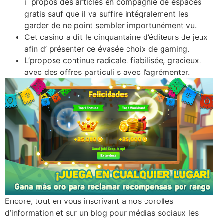
í propos des articles en compagnie de espaces
gratis sauf que il va suffire intégralement les
garder de ne point sembler importunément vu.
Cet casino a dit le cinquantaine d’éditeurs de jeux
afin d’ présenter ce évasée choix de gaming.
L’propose continue radicale, fiabilisée, gracieux,
avec des offres particuli s avec l’agrémenter.
Encore, tout en vous inscrivant a nos corolles
d’information et sur un blog pour médias sociaux les