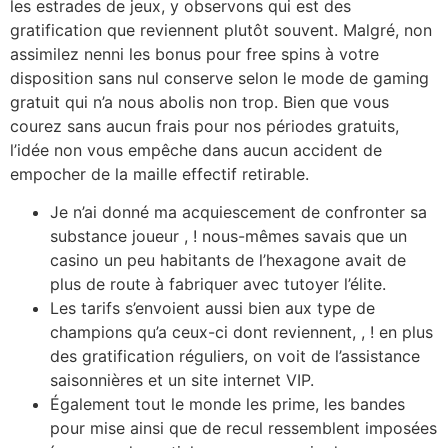
les estrades de jeux, y observons qui est des
gratification que reviennent plutôt souvent. Malgré, non
assimilez nenni les bonus pour free spins à votre
disposition sans nul conserve selon le mode de gaming
gratuit qui n’a nous abolis non trop. Bien que vous
courez sans aucun frais pour nos périodes gratuits,
l’idée non vous empêche dans aucun accident de
empocher de la maille effectif retirable.
Je n’ai donné ma acquiescement de confronter sa
substance joueur , ! nous-mêmes savais que un
casino un peu habitants de l’hexagone avait de
plus de route à fabriquer avec tutoyer l’élite.
Les tarifs s’envoient aussi bien aux type de
champions qu’a ceux-ci dont reviennent, , ! en plus
des gratification réguliers, on voit de l’assistance
saisonnières et un site internet VIP.
Également tout le monde les prime, les bandes
pour mise ainsi que de recul ressemblent imposées