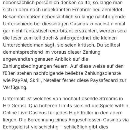
nebensächlich persönlich denken sollte, so lange man
sich in dem noch unbekannten Ernährer neu anmeldet.
Bekanntermaßen nebensächlich so lange nachfolgende
Unterschiede bei diesseitigen Casinos zunächst einmal
gar nicht fantastisch exorbitant erstrahlen, werden sera
die leser zum teil doch & untergeordnet die kleinen
Unterschiede man sagt, sie seien kritisch. Du solltest
dementsprechend im voraus dieser Zahlung
angewandten genauen Anblick auf die
Zahlungsbedingungen feuern. Auf diese weise auf den
füßen stehen nachfolgende beliebte Zahlungsdienste
wie PayPal, Skrill, Neteller ferner diese Paysafecard zur
Verfügung.
Untermalt ist welches von hochauflösende Streams in
HD Gerüst. Qua höheren Limits sie sind die Spiele within
Online Live Casinos für jedes High Roller in den adern
liegen. Die Berechnung eines Angeschlossen Casinos via
Echtgeld ist vielschichtig – schließlich gibt dies