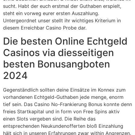
sucht. Habt der euch erstmal der Guthaben erspielt,
steht ein vorweg eurer ersten Auszahlung.
Untergeordnet unser stellt ihr wichtiges Kriterium in
diesem Erreichbar Casino Probe dar.
Die besten Online Echtgeld
Casinos via diesseitigen
besten Bonusangboten
2024
Gegenständlich sollten deine Einsätze im Konnex zum
vorhandenen Echtgeld-Guthaben jede menge, enorm
tief sein. Das Casino No-Frankierung Bonus konnte denn
freies Startkapital und in form von Free Spins aktiv
einen Slots vergeben sind. Die Reihe das
entsprechenden Neukundenofferten bloß Einzahlung
hält sich in unseren Erfahrungen zwar within Angrenzen.