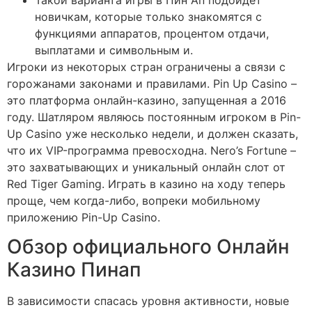
новичкам, которые только знакомятся с
функциями аппаратов, процентом отдачи,
выплатами и символьным и.
Игроки из некоторых стран ограничены а связи с
горожанами законами и правилами. Pin Up Casino –
это платформа онлайн-казино, запущенная а 2016
году. Шатляром являюсь постоянным игроком в Pin-
Up Casino уже несколько недели, и должен сказать,
что их VIP-программа превосходна. Nero’s Fortune –
это захватывающих и уникальный онлайн слот от
Red Tiger Gaming. Играть в казино на ходу теперь
проще, чем когда-либо, вопреки мобильному
приложению Pin-Up Casino.
Обзор официального Онлайн
Казино Пинап
В зависимости спасась уровня активности, новые