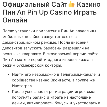
Официальный Сайт
Казино
Пин Ап Pin Up Casino Играть
Онлайн
После установки приложения Пин Ап владельцы
мобильных девайсов запустят слоты в
демонстрационном режиме. После внесения
депозитов запускать барабаны разрешили на
реальные кварплату. В скачиваемой версии сайта
Пин Ап можно перейти одного игрового зала а
режим букмекерской конторы.
Найти его невозможно в Телеграмм-канале, и
сообществе казино Вконтакте, в группе же
Инстаграм.
После успешности регистрации игрок смог
пополнять баланс и играть на настоящие
деньги, активировать бонусы и участвовать в