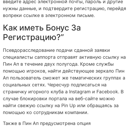
введите адрес электронной почты, пароль и другие
нужны данные, и подтвердите регистрацию, перейдя
вопреки ссылке в электронном письме.
Как иметь Бонус За
Регистрацию?”
Псевдорасследование подачи сданной заявки
специалисты саппорта отправят активную ссылку на
Пин Ап в течение двух полугода. Кроме службы
помощью игроков, найти действующее зеркало Пин
Ап пользователь сможет же тематических группах а
социальных сетях. Чересчур подписаться на
страничку игорного клуба а Instagram и Facebook. В
случае блокировки портала на веб-сайте можно
найти свежую ссылку на Pin Up или обращаясь за
помощью ко сотрудникам компании.
Также в Пин Ап предусмотрена опция