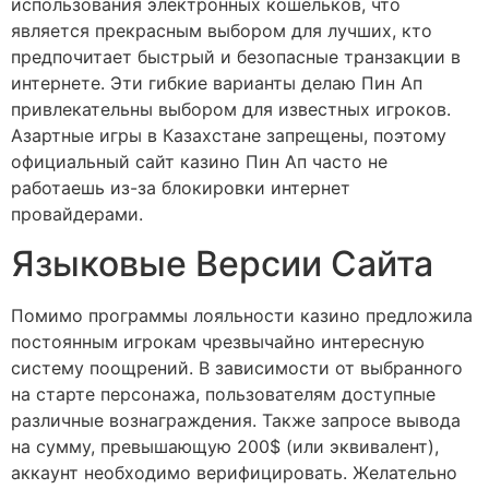
использования электронных кошельков, что
является прекрасным выбором для лучших, кто
предпочитает быстрый и безопасные транзакции в
интернете. Эти гибкие варианты делаю Пин Ап
привлекательны выбором для известных игроков.
Азартные игры в Казахстане запрещены, поэтому
официальный сайт казино Пин Ап часто не
работаешь из-за блокировки интернет
провайдерами.
Языковые Версии Сайта
Помимо программы лояльности казино предложила
постоянным игрокам чрезвычайно интересную
систему поощрений. В зависимости от выбранного
на старте персонажа, пользователям доступные
различные вознаграждения. Также запросе вывода
на сумму, превышающую 200$ (или эквивалент),
аккаунт необходимо верифицировать. Желательно