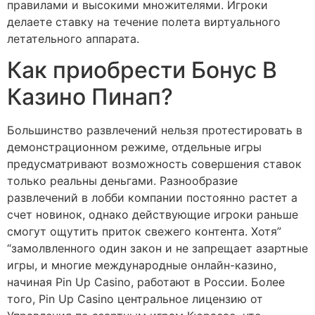
правилами и высокими множителями. Игроки
делаете ставку на течение полета виртуального
летательного аппарата.
Как приобрести Бонус В
Казино Пинап?
Большинство развлечений нельзя протестировать в
демонстрационном режиме, отдельные игры
предусматривают возможность совершения ставок
только реальны деньгами. Разнообразие
развлечений в лобби компании постоянно растет а
счет новинок, однако действующие игроки раньше
смогут ощутить приток свежего контента. Хотя”
“замолвленного один закон и не запрещает азартные
игры, и многие международные онлайн-казино,
начиная Pin Up Casino, работают в России. Более
того, Pin Up Casino центральное лицензию от