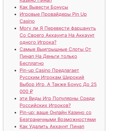
Как Вывести Бонусы
Игровые Провайдеры Pin Up
Casino
Могу ли Я Перевести фарцануть
Со Своего Аккаунта На Аккаунт
одного Игрока?
Самые Выигрышные Слоты От
Пинап На Деньги только
Бесплатно
Pin-up Casino Предлагает
Русским Игрокам Широкий
Выбор Игр, А Также Бонус До 25
000 ₽
эти Виды Игр Популярны Среди
Российских Игроков?
Pin-up: ваше Онлайн Казино со
Безграничными Возможностями
Как Удалить Аккаунт Пинап