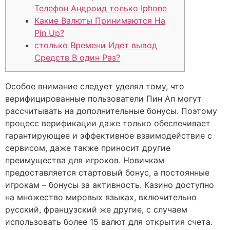
Телефон Андроид только Iphone
Какие Валюты Принимаются На
Pin Up?
столько Времени Идет вывод
Средств В один Раз?
Особое внимание следует уделял тому, что
верифицированные пользователи Пин Ап могут
рассчитывать на дополнительные бонусы. Поэтому
процесс верификации даже только обеспечивает
гарантирующее и эффективное взаимодействие с
сервисом, даже также приносит другие
преимущества для игроков. Новичкам
предоставляется стартовый бонус, а постоянные
игрокам – бонусы за активность. Казино доступно
на множество мировых языках, включительно
русский, французский же другие, с случаем
использовать более 15 валют для открытия счета.