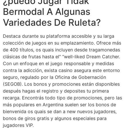
¿puedo Jugar Tidak
Bermodal A Algunas
Variedades De Ruleta?
Destaca durante su plataforma accesible y su larga
colección de juegos en su emplazamiento. Ofrece más
de 400 títulos, os quais incluyen desde tragamonedas
clásicas de frutas hasta el” “well-liked Dream Catcher.
Con un enfoque en el juego responsable y medidas
contra la adicción, exista casino asegura este entorno
seguro, regulado por la Oficina de Gobernación
(SEGOB). Los bonos y promociones están disponibles
después hagas el registro y deposites tu primera
recarga. Encontrás todo tipo de promociones, pero las
más populares en Argentina suelen ser los bonos de
bienvenida os quais se dan a new nuevos jugadores,
bonos de giros gratis y algunos especiales para
jugadores VIP.