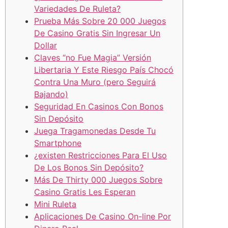
Variedades De Ruleta?
Prueba Más Sobre 20 000 Juegos
De Casino Gratis Sin Ingresar Un
Dollar
Claves “no Fue Magia” Versión
Libertaria Y Este Riesgo País Chocó
Contra Una Muro (pero Seguirá
Bajando)
Seguridad En Casinos Con Bonos
Sin Depósito
Juega Tragamonedas Desde Tu
Smartphone
¿existen Restricciones Para El Uso
De Los Bonos Sin Depósito?
Más De Thirty 000 Juegos Sobre
Casino Gratis Les Esperan
Mini Ruleta
Aplicaciones De Casino On-line Por