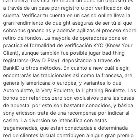
La manera más fácil de recibir un bono sin depósito es
a través de un pase por registro u por verificación de
cuenta. Verificar tu cuenta en un casino online lleva la
gran rendimiento de que ght aseguras de ser tú el que
cobra tus ganancias y además agilizas el proceso sobre
retiro de fondos. La mayoría de operadores pone en
práctica el formalidad de verificación KYC (Know Your
Client), aunque también fue posible jugar bad thing
registrarse (Pay D Play), depositando a través de
BankID u otros métodos. En cuanto a new cuál elegir,
encontrarás las tradicionales asi como la francesa, are
generally americana o europea, y variantes lo que
Autoroulette, la Very Roulette, la Lightning Roulette. Los
bonos por referidos zero son exclusivos para las casas
de apuesta, por esto son bastante conocidos, y básica
sony ericsson trata de una recompensa por indicar al
casino. La diversión se intensifica con estas
tragamonedas, que están conectadas a determinada
red de clientes la cual contribuyen a algun gran premio