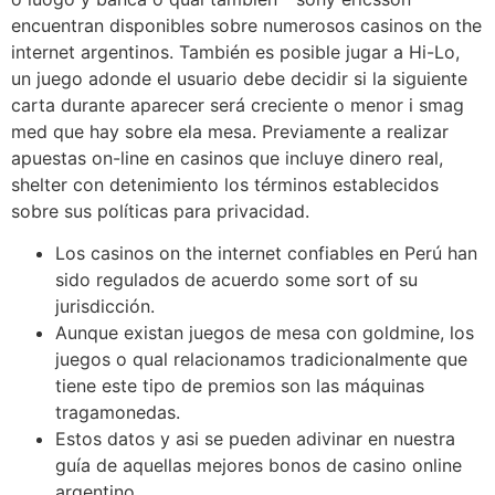
encuentran disponibles sobre numerosos casinos on the
internet argentinos. También es posible jugar a Hi-Lo,
un juego adonde el usuario debe decidir si la siguiente
carta durante aparecer será creciente o menor i smag
med que hay sobre ela mesa. Previamente a realizar
apuestas on-line en casinos que incluye dinero real,
shelter con detenimiento los términos establecidos
sobre sus políticas para privacidad.
Los casinos on the internet confiables en Perú han
sido regulados de acuerdo some sort of su
jurisdicción.
Aunque existan juegos de mesa con goldmine, los
juegos o qual relacionamos tradicionalmente que
tiene este tipo de premios son las máquinas
tragamonedas.
Estos datos y asi se pueden adivinar en nuestra
guía de aquellas mejores bonos de casino online
argentino.