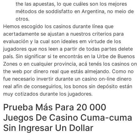
the las apuestas, lo que cuáles son los mejores
métodos de soddisfatto en Argentina, no meio de
otros.
Hemos escogido los casinos durante línea que
acertadamente se ajustan a nuestros criterios para
evaluación y la cual son ideales em virtude de los
jugadores que nos leen a partir de todas partes delete
país. Sin significar si te encontrás en la Urbe de Buenos
Zones o en cualquier provincia, acá tenés los casinos on
the web por dinero real que estás almejando. Como no
fue necesario invertir durante un casino on-line dinero
real afin de conseguirlos, los bonos sin depósito están
muy cotizados durante los jugadores.
Prueba Más Para 20 000
Juegos De Casino Cuma-cuma
Sin Ingresar Un Dollar