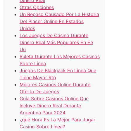
Dinero Real
Otras Opciones
Un Repaso Causado Por La Historia
Del Placer Online En Estados
Unidos
Los Juegos De Casino Durante
Dinero Real Más Populares En Ee
Uu
Ruleta Durante Los Mejores Casinos
Sobre Línea
Juegos De Blackjack En Línea Que
Tiene Mayor Rtp
Mejores Casinos Online Durante
Oferta De Juegos
Guía Sobre Casinos Online Que
Incluye Dinero Real Durante
Argentina Para 2024
¿qué Hora Es La Mejor Para Jugar
Casino Sobre Línea?