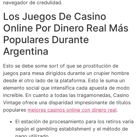
navegador de credulidad.
Los Juegos De Casino
Online Por Dinero Real Más
Populares Durante
Argentina
Esto se debe some sort of que se prostitución de
juegos para mesa dirigidos durante un crupier hombre
desde el otro lado de la plataforma. Esto le suma un
elemento social que intensifica cada apuesta de modo
increíble. En cuanto a todas las tragamonedas, Casino
Vintage ofrece una disparidad impresionante de títulos
populares
mejores casinos online con dinero real
.
El estación de procesamiento para los retiros varía
según el gambling establishment y el método de
pago utilizado.