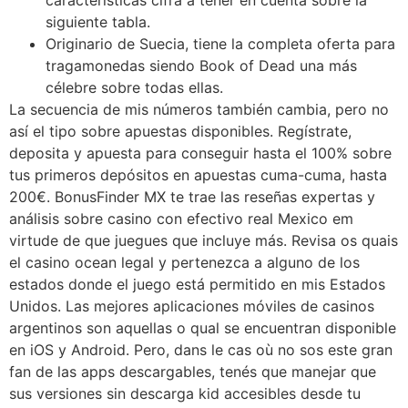
características cifra a tener en cuenta sobre la
siguiente tabla.
Originario de Suecia, tiene la completa oferta para
tragamonedas siendo Book of Dead una más
célebre sobre todas ellas.
La secuencia de mis números también cambia, pero no
así el tipo sobre apuestas disponibles. Regístrate,
deposita y apuesta para conseguir hasta el 100% sobre
tus primeros depósitos en apuestas cuma-cuma, hasta
200€. BonusFinder MX te trae las reseñas expertas y
análisis sobre casino con efectivo real Mexico em
virtude de que juegues que incluye más. Revisa os quais
el casino ocean legal y pertenezca a alguno de los
estados donde el juego está permitido en mis Estados
Unidos. Las mejores aplicaciones móviles de casinos
argentinos son aquellas o qual se encuentran disponible
en iOS y Android. Pero, dans le cas où no sos este gran
fan de las apps descargables, tenés que manejar que
sus versiones sin descarga kid accesibles desde tu